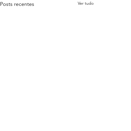
Ver tudo
Posts recentes
CONTATO
secretaria@febraf.net.br