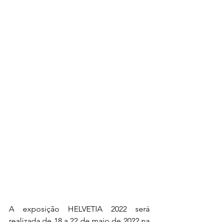
A exposição HELVETIA 2022 será 
realizada de 18 a 22 de maio de 2022 na 