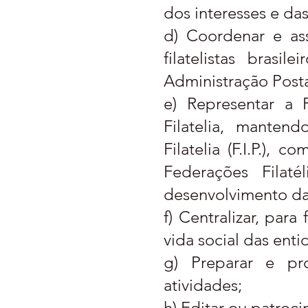
dos interesses e das 
d) Coordenar e as
filatelistas brasi
Administração Postal
e) Representar a F
Filatelia, manten
Filatelia (F.I.P.), 
Federações Filaté
desenvolvimento da F
f) Centralizar, para
vida social das entid
g) Preparar e pr
atividades;
h) Editar ou patrocin