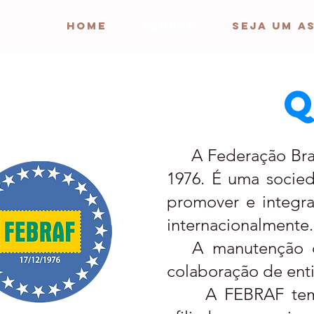
HOME
FEBRAF
Seja um a
A Federação Brasil
1976. É uma socieda
promover e integrar
internacionalmente.
A manutenção da
colaboração de entid
A FEBRAF tem por