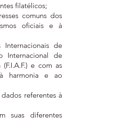
tes filatélicos;
eresses comuns dos
nismos oficiais e à
s Internacionais de
o Internacional de
 (F.I.A.F.) e com as
o à harmonia e ao
s dados referentes à
m suas diferentes