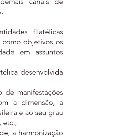
e demais canais de
.
dades filatélicas
m como objetivos os
idade em assuntos
télica desenvolvida
o de manifestações
 com a dimensão, a
ileira e ao seu grau
 etc.;
ade, a harmonização