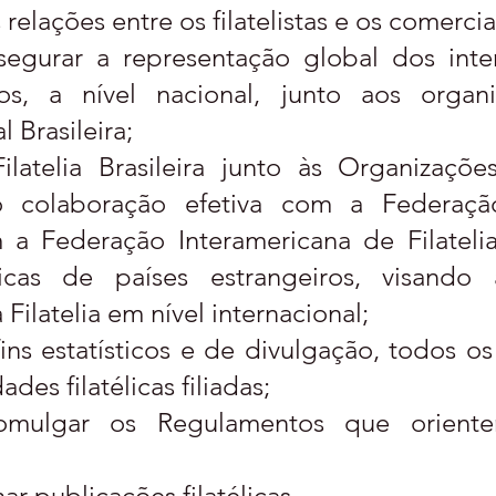
relações entre os filatelistas e os comercian
segurar a representação global dos int
leiros, a nível nacional, junto aos orga
 Brasileira;
ilatelia Brasileira junto às Organizaçõe
do colaboração efetiva com a Federaçã
com a Federação Interamericana de Filatelia
licas de países estrangeiros, visand
ilatelia em nível internacional;
 fins estatísticos e de divulgação, todos o
ades filatélicas filiadas;
omulgar os Regulamentos que oriente
ar publicações filatélicas.