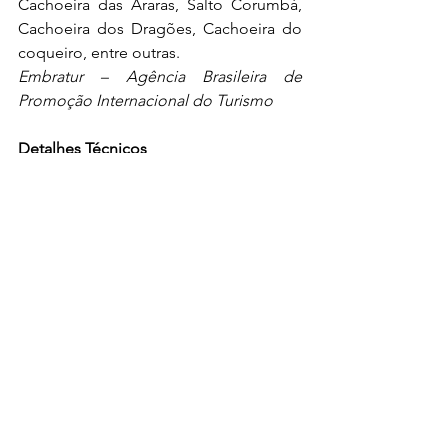
Cachoeira das Araras, Salto Corumbá, 
Cachoeira dos Dragões, Cachoeira do 
coqueiro, entre outras.
Embratur – Agência Brasileira de 
Promoção Internacional do Turismo
Detalhes Técnicos
Edital nº 15
Fotos: banco de imagens Embratur
Processo de Impressão: ofsete
Papel: cuchê gomado
Folha com 12 selos
Valor facial: R$ 5,20
Tiragem: 108.000 selos (36.000 de cada)
Área de desenho: 54 x 20mm
Dimensão do selo: 59 x 25mm
Picotagem: 11,5 x 12
Data de emissão: 27/9/2021
Locais de lançamento: Pirenópolis/GO, 