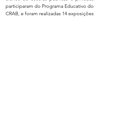
participaram do Programa Educativo do 
CRAB, e foram realizadas 14 exposições 
de artesanato brasileiro com 3.765 
peças de 572 artesãos e 10 milhões de 
visitantes nos últimos dezessete meses.
Próximo ano completaremos 50 anos 
de existência e é uma honra ter a 
parceria dos Correios para o 
lançamento do Selo Rendas Brasileiras, 
demonstrando a valorização da mão de 
obra do artesão que enriquece o nosso 
Brasil
Durcelice Mascene e Valéria Barros
Analistas Técnica Unidade de 
Competitividade do Sebrae Nacional
Detalhes Técnicos
Edital nº 7