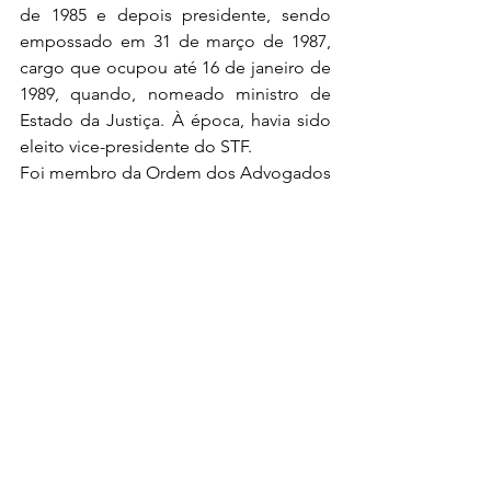
de 1985 e depois presidente, sendo 
empossado em 31 de março de 1987, 
cargo que ocupou até 16 de janeiro de 
1989, quando, nomeado ministro de 
Estado da Justiça. À época, havia sido 
eleito vice-presidente do STF.
Foi membro da Ordem dos Advogados 
Brasileiros, Instituto dos Advogados de 
Minas Gerais, Instituto Brasileiro de 
Direito Constitucional, Associação 
Brasileira de Direito Constitucional, 
Academia Internacional de 
Jurisprudência e Direito Comparado, 
Academia Brasileira de Ciências 
Econômicas e Administrativas, Instituto 
Histórico e Geográfico de Minas 
Gerais, PEN Clube do Brasil, Academia 
Mineira de Letras, Academia Carioca de 
Letras, Academia de Letras do Estado 