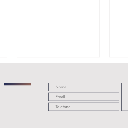
🏅 Conheça a
FE
Medalha
la