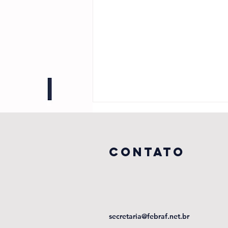
CONTATO
Filatelistas
brasileiros
secretaria@febraf.net.br