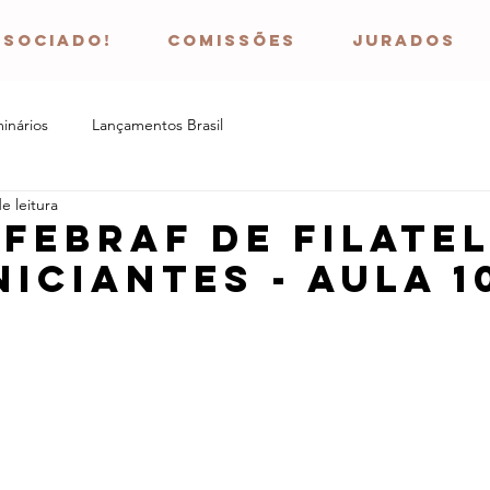
ssociado!
COMISSÕES
JURADOS
inários
Lançamentos Brasil
e leitura
FEBRAF de Filatel
niciantes - Aula 1