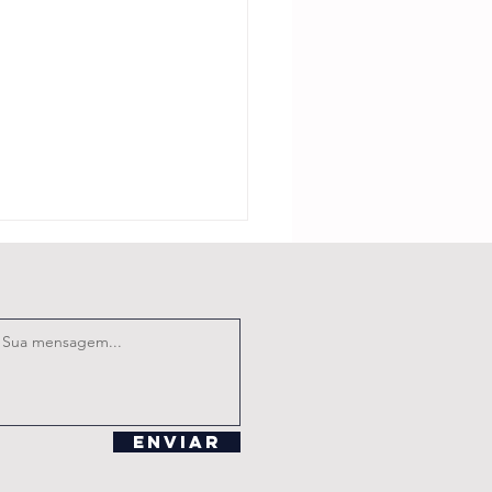
BRAF celebra
Enviar
nçamento do