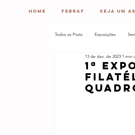
HOME
FEBRAF
Seja um a
Todos os Posts
Exposições
Sem
13 de dez. de 2023
1 min d
1ª exp
Filaté
quadr