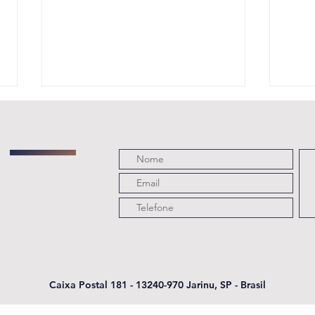
🏅 Conheça a
FE
Medalha
la
Oficial da
bl
BRAPEX 2026!
co
Caixa Postal 181 - 13240-970 Jarinu, SP - Brasil
do
da