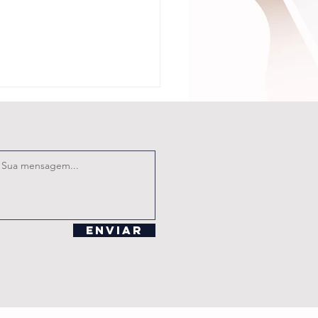
BRAF celebra
Enviar
nçamento do
oco
memorativo
s 100 anos
 FIP em