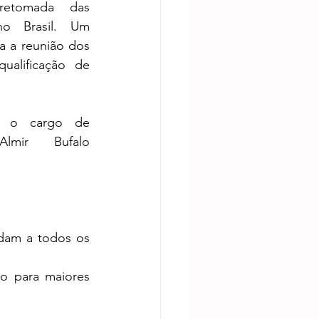
etomada das 
no Brasil. Um 
 a reunião dos 
ualificação de 
 o cargo de 
mir Bufalo 
dam a todos os 
o para maiores 