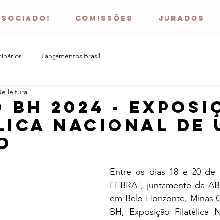
ssociado!
COMISSÕES
JURADOS
inários
Lançamentos Brasil
e leitura
o bh 2024 - Exposi
lica nacional de
o
Entre os dias 18 e 20 de a
FEBRAF, juntamente da ABC
em Belo Horizonte, Minas G
BH, Exposição Filatélica 