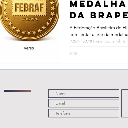
Medalha
da BRAPE
A Federação Brasileira de Fil
apresentar a arte da medal
2026 – XVIII Exposição Filaté
especialmente criada para m
principal exposição filatéli
lembrança, a medalha simbol
evento que celebrará três im
brasileira e da filatelia naci
da série Dom Pedro II – ABN 