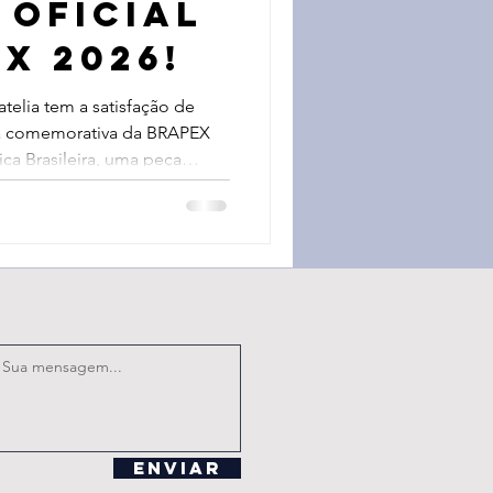
 Oficial
X 2026!
atelia tem a satisfação de
ha comemorativa da BRAPEX
lica Brasileira, uma peça
arcar uma edição histórica da
ca nacional. Mais do que uma
iza a participação em um
portantes marcos da história
onal: 📮 160 anos da emissão
(1866)
Enviar