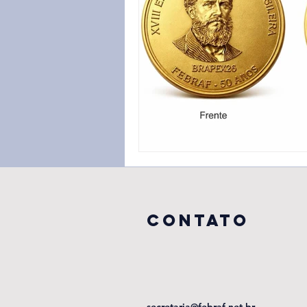
CONTATO
secretaria@febraf.net.br