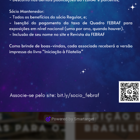
29 de jan.
1 min de leitura
nuncia as
O Crivo 
s
Edição 
as para o
BRASILE
2025–2028
Censura