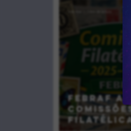
3 de mar.
1 min de leitura
FEBRAF a
Comissõe
Filatélic
mandato 