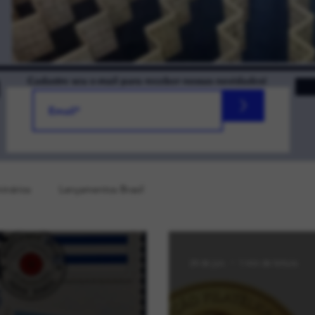
Cadastre seu e-mail para receber nossas novidades!
>
inários
Lançamentos Brasil
24 de jun.
1 min de leitura