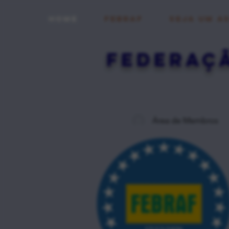
HOME
FEBRAF
Seja um a
FEDERAÇã
Área de Membros