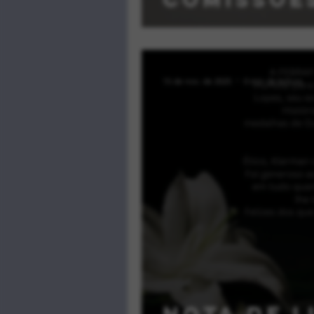
Mandato 
15 de nov. de 2025
0 min de leitura