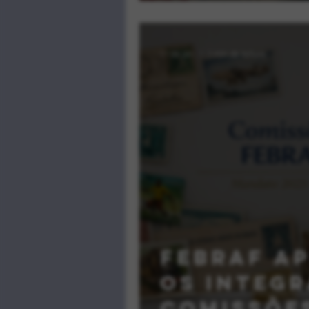
11 de jan.
1 min de leitura
FEBRAF a
os integ
Comissões