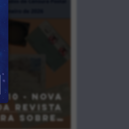
#10 - Nova
da revista
IRA sobre
 Postal