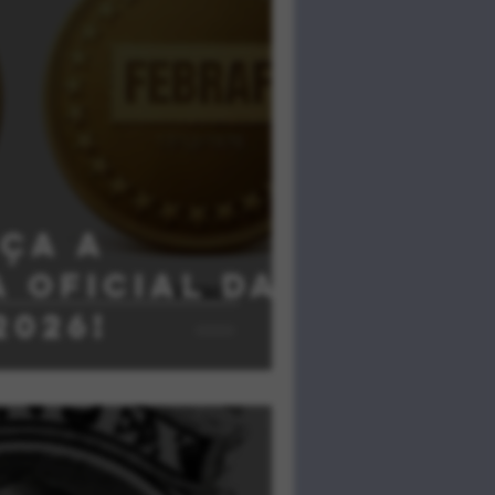
eça a
 Oficial da
2026!