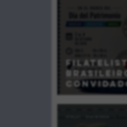
Filatelis
brasileir
convidad
participa
MONTEVID
23 de jun.
2 min de leitura