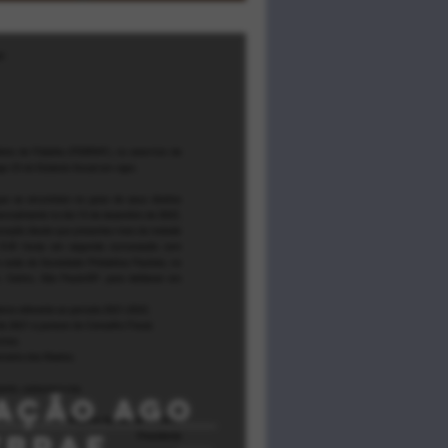
ação ago
ebraf