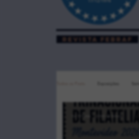
REVISTA FEBRAF
Todos os Posts
Exposições
Sem
há 10 horas
2 min de leitura