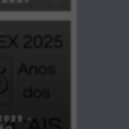
tura
2025 -