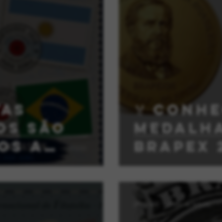
tas
🏅 Conh
os são
Medalha
os a
BRAPEX 
r da
EO 2026
28 de abr.
2 min de leitura