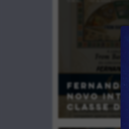
12 de abr.
1 min de leitura
Correios
Fernando 
novo int
classe d
campeões 