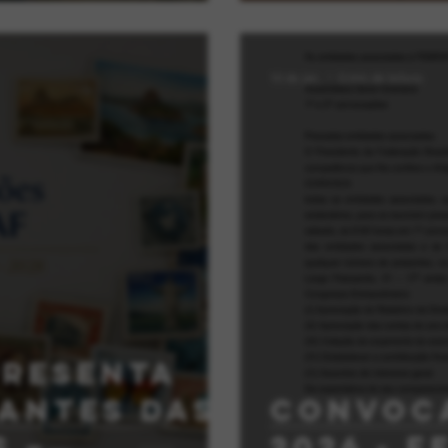
10 de jan.
0 min de leitura
presenta
rantes das
Convoc
 –
2026 - f