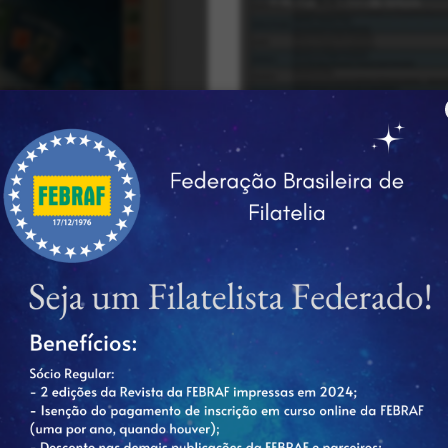
4 de mar.
1 min de leitura
Veiga é o
egrante da
PALMARÈ
os
2025
da fip