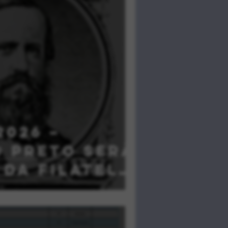
2026 –
o Preto será
 da filatelia
ira