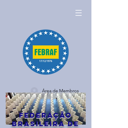
Área de Membros
FEDERAÇãO
BRASIleira de