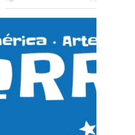
representatividade e importância que a
Previdência Social tem para o Brasil. O
objetivo...